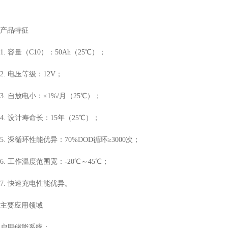
产品特征
1. 容量（C10）：50Ah（25℃）；
2. 电压等级：12V；
3. 自放电小：≤1%/月（25℃）；
4. 设计寿命长：15年（25℃）；
5. 深循环性能优异：70%DOD循环≥3000次；
6. 工作温度范围宽：-20℃～45℃；
7. 快速充电性能优异。
主要应用领域
户用储能系统；