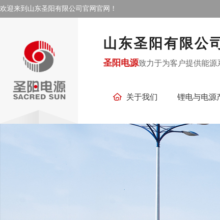
欢迎来到山东圣阳有限公司官网官网！
山东圣阳有限公
圣阳电源
致力于为客户提供能源
关于我们
锂电与电源