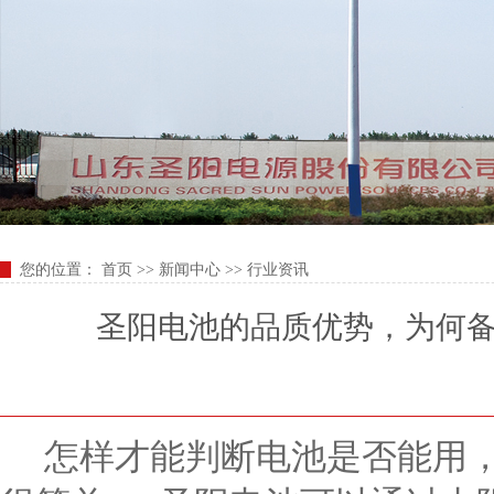
您的位置：
首页
>>
新闻中心
>>
行业资讯
圣阳电池的品质优势，为何
怎样才能判断电池是否能用，