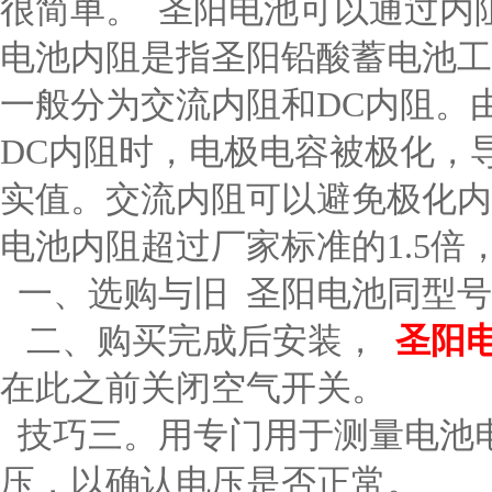
很简单。 圣阳电池可以通过内
电池内阻是指圣阳铅酸蓄电池
一般分为交流内阻和DC内阻。
DC内阻时，电极电容被极化，
实值。交流内阻可以避免极化内
电池内阻超过厂家标准的1.5倍
一、选购与旧 圣阳电池同型号
二、购买完成后安装，
圣阳
在此之前关闭空气开关。
技巧三。用专门用于测量电池
压，以确认电压是否正常。