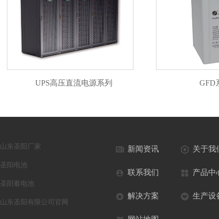
UPS高压直流电源系列
GF
山东圣阳厂家
新闻资讯
关于我
圣阳电池
联系我们
产品中
圣阳蓄电池
解决方案
生产设
山东圣阳有限公司官网