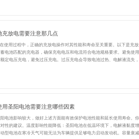
池充放电需要注意那几点
在使用过程中，正确的充放电操作对其性能和寿命至关重要。以下是充放
阳蓄电池匹配的充电器，确保充电电压和电流符合电池规格要求。避免使
的额定电压充电，避免过压充电。过压充电会导致电池过热、电解液流失
高1℃，浮充电压降低3mV/单格。充电电流充电电流应控制在电池额定...
使用圣阳电池需要注意哪些因素
圣阳电池影响较大，做好上述方面能有效保护电池性能和延长使用寿命。
针对性的建议。温度影响性能降低：圣阳电池在低温环境下，电解液黏度
启动型电池在寒冷天气可能无法为车辆提供足够电力启动发动机。容量衰