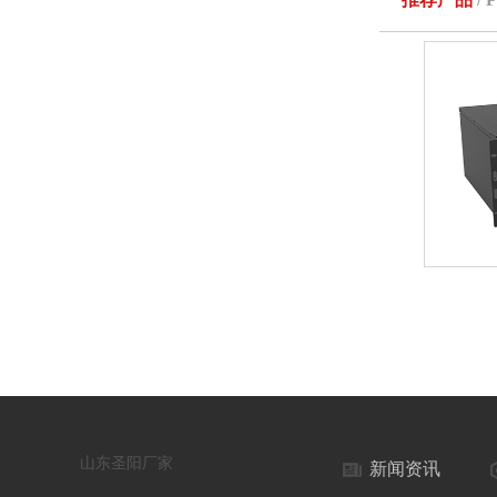
山东圣阳厂家
新闻资讯