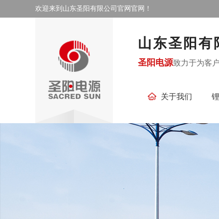
欢迎来到山东圣阳有限公司官网官网！
山东圣阳有
圣阳电源
致力于为客
关于我们