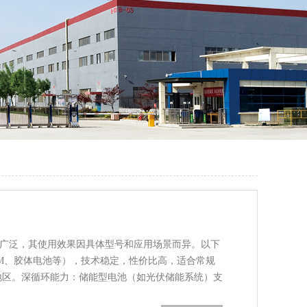
用广泛，其使用效果因具体型号和应用场景而异。以下
GM、胶体电池等），技术稳定，性价比高，适合常规
地区。深循环能力：储能型电池（如光伏储能系统）支
）...