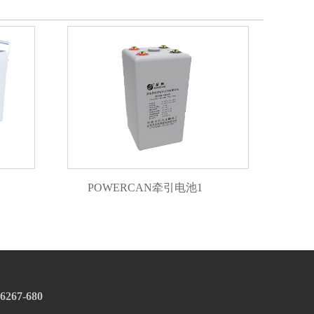
POWERCAN牵引电池1
267-680