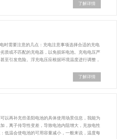
了解详情
电时需要注意的几点：充电注意事项选择合适的充电
用劣质或不匹配的充电器，以免损坏电池。充电电压严
，甚至引发危险。浮充电压应根据环境温度进行调整，
了解详情
你可以再补充些圣阳电池的具体使用场景信息，我能为
增加，离子传导性变差，导致电池内阻增大，充放电性
减：低温会使电池的可用容量减小，一般来说，温度每