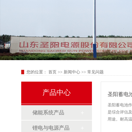
您的位置：
首页
>>
新闻中心
>>
常见问题
产品中心
圣阳蓄电
圣阳蓄电池作
储能系统产品
是综合评估及
用途。耐高温
持深度放电（
锂电与电源产品