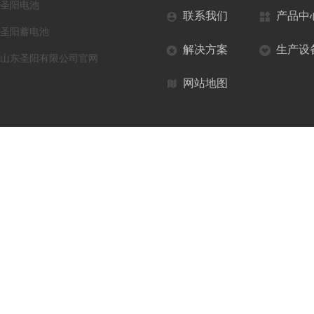
圣阳电池
联系我们
产品中
圣阳蓄电池
解决方案
生产设
山东圣阳有限公司官网
网站地图