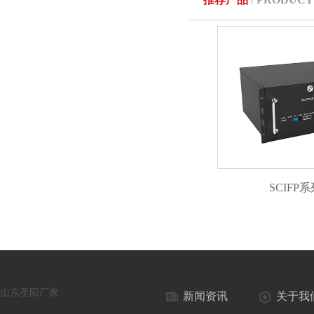
SCIFP系
山东圣阳厂家
新闻资讯
关于我