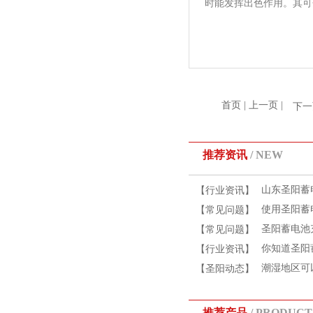
时能发挥出色作用。其可
医疗行业中，这种供电结构
首页 | 上一页 |
下一
推荐资讯
/ NEW
山东圣阳蓄
【行业资讯】
使用圣阳蓄
【常见问题】
圣阳蓄电池
【常见问题】
你知道圣阳
【行业资讯】
潮湿地区可
【圣阳动态】
推荐产品
/ PRODUCT