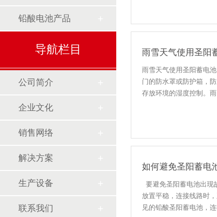
铅酸电池产品
导航栏目
雨雪天气使用圣阳
雨雪天气使用圣阳蓄电池
公司简介
门的防水罩或防护箱，防
存放环境的湿度控制。雨
量将电池放置在有良好通
企业文化
销售网络
解决方案
如何避免圣阳蓄电
生产设备
要避免圣阳蓄电池出现
放置平稳，连接线路时，
联系我们
见的铅酸圣阳蓄电池，连接