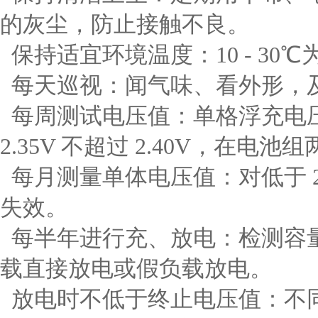
的灰尘，防止接触不良。
保持适宜环境温度：10 - 3
每天巡视：闻气味、看外形，
每周测试电压值：单格浮充电压 2.
2.35V 不超过 2.40V，在电
每月测量单体电压值：对低于 2.
失效。
每半年进行充、放电：检测容
载直接放电或假负载放电。
放电时不低于终止电压值：不