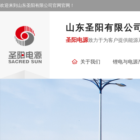
欢迎来到山东圣阳有限公司官网官网！
山东圣阳有限公
圣阳电源
致力于为客户提供能源
关于我们
锂电与电源