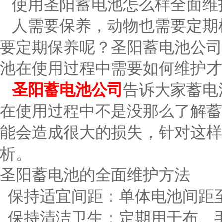
使用圣阳蓄电池怎么样全面维
人需要保养，动物也需要定期
要定期保养呢？圣阳蓄电池公司
池在使用过程中需要如何维护才
圣阳蓄电池公司
告诉大家蓄电
在使用过程中不是没那么了解蓄
能会造成很大的损失，针对这样
析。
圣阳蓄电池的全面维护方法
保持适宜间距：单体电池间距至
保持清洁卫生：定期用干布、